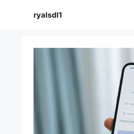
컨
텐
ryalsdl1
츠
로
건
너
뛰
기