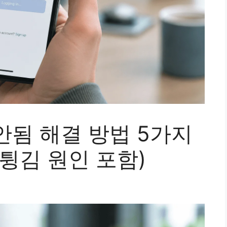
안됨 해결 방법 5가지
튕김 원인 포함)