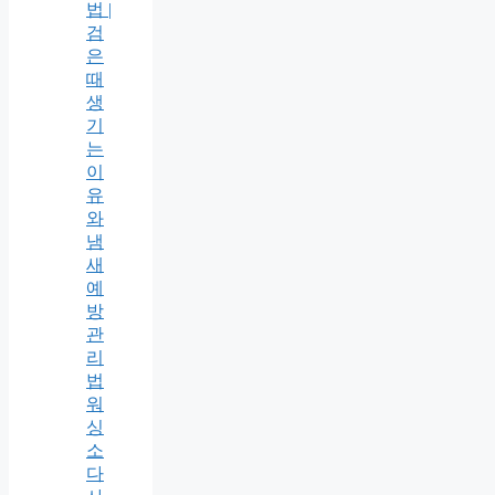
법 |
검
은
때
생
기
는
이
유
와
냄
새
예
방
관
리
법
워
싱
소
다