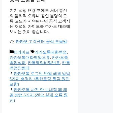
기기 설정 변경 후에도 서버 통신
의 물리적 오류나 원인 불명의 오
류 코드가 지속된다면 공식 고객지
원 채널의 가이드를 추가로 대조해
보시는 것이 좋습니다.
👉
카카오 고객센터 공식 도움말
카
태
IT라이프
카카오톡대화백업
,
테
그
카카오톡대화백업오류
,
카카오톡
고
백업실패
,
카톡백업비밀번호
,
카톡
리
백업안될때
카카오톡 로그인 안됨 해결 방법
5가지 총정리 (무한로딩·튕김 원인
포함)
카카오톡 사진 안 보내질 때 해
결 방법 5가지 (전송 실패·오류 원
인)