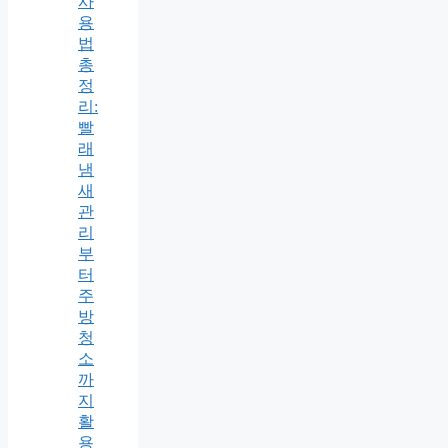
사
용
법
총
정
리:
빨
래
냄
새
관
리
부
터
주
방
청
소
까
지
활
용