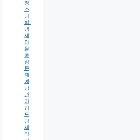
청
소
방
법 |
냄
새
와
물
빠
짐
문
제
예
방
관
리
법
드
럼
세
탁