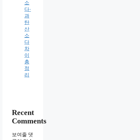
소
다·
과
탄
산
소
다
차
이
총
정
리
Recent
Comments
보여줄 댓