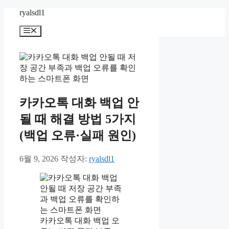
컨
ryalsdl1
텐
메
츠
뉴
로
건
너
뛰
기
카카오톡 대화 백업 안
될 때 해결 방법 5가지
(백업 오류·실패 원인)
6월 9, 2026
작성자:
ryalsdl1
카카오톡 대화 백업 오