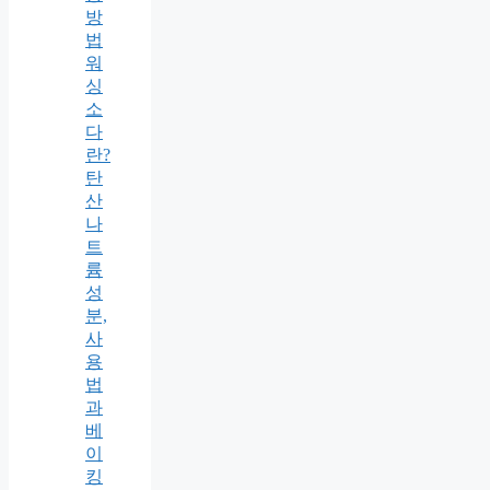
방
법
워
싱
소
다
란?
탄
산
나
트
륨
성
분,
사
용
법
과
베
이
킹