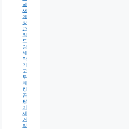
냄
새
예
방
관
리
드
럼
세
탁
기
고
무
패
킹
곰
팡
이
제
거
방