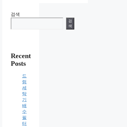
검색
검
색
Recent
Posts
드
럼
세
탁
기
배
수
필
터