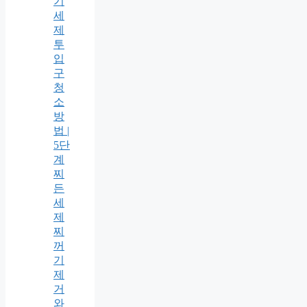
기
세
제
투
입
구
청
소
방
법 |
5단
계
찌
든
세
제
찌
꺼
기
제
거
와