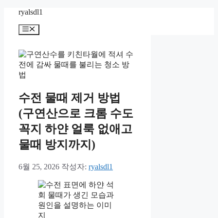
컨
ryalsdl1
텐
메
츠
뉴
로
건
너
뛰
기
수전 물때 제거 방법
(구연산으로 크롬 수도
꼭지 하얀 얼룩 없애고
물때 방지까지)
6월 25, 2026
작성자:
ryalsdl1