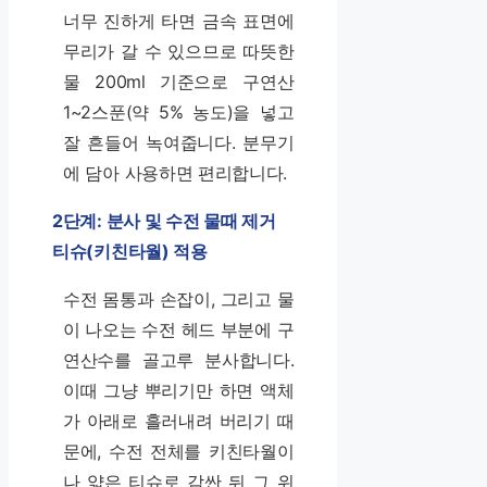
너무 진하게 타면 금속 표면에
무리가 갈 수 있으므로 따뜻한
물 200ml 기준으로 구연산
1~2스푼(약 5% 농도)을 넣고
잘 흔들어 녹여줍니다. 분무기
에 담아 사용하면 편리합니다.
2단계: 분사 및 수전 물때 제거
티슈(키친타월) 적용
수전 몸통과 손잡이, 그리고 물
이 나오는 수전 헤드 부분에 구
연산수를 골고루 분사합니다.
이때 그냥 뿌리기만 하면 액체
가 아래로 흘러내려 버리기 때
문에, 수전 전체를 키친타월이
나 얇은 티슈로 감싼 뒤 그 위