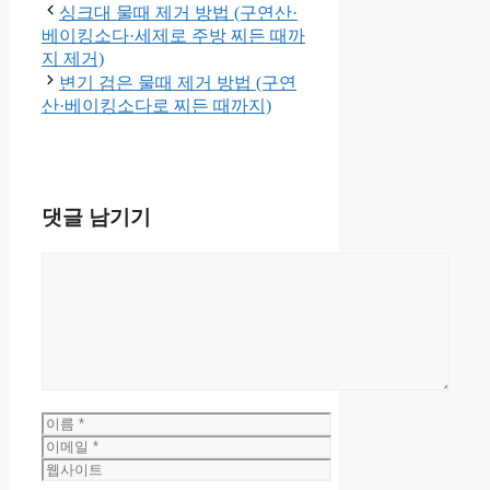
싱크대 물때 제거 방법 (구연산·
베이킹소다·세제로 주방 찌든 때까
지 제거)
변기 검은 물때 제거 방법 (구연
산·베이킹소다로 찌든 때까지)
댓글 남기기
댓
글
이
름
이
메
웹