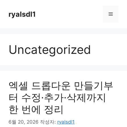
컨
텐
ryalsdl1
메
츠
로
뉴
건
너
Uncategorized
뛰
기
엑셀 드롭다운 만들기부
터 수정·추가·삭제까지
한 번에 정리
6월 20, 2026
작성자:
ryalsdl1