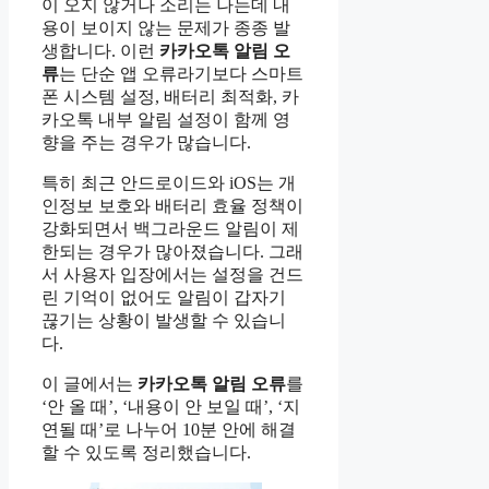
이 오지 않거나 소리는 나는데 내
용이 보이지 않는 문제가 종종 발
생합니다. 이런
카카오톡 알림 오
류
는 단순 앱 오류라기보다 스마트
폰 시스템 설정, 배터리 최적화, 카
카오톡 내부 알림 설정이 함께 영
향을 주는 경우가 많습니다.
특히 최근 안드로이드와 iOS는 개
인정보 보호와 배터리 효율 정책이
강화되면서 백그라운드 알림이 제
한되는 경우가 많아졌습니다. 그래
서 사용자 입장에서는 설정을 건드
린 기억이 없어도 알림이 갑자기
끊기는 상황이 발생할 수 있습니
다.
이 글에서는
카카오톡 알림 오류
를
‘안 올 때’, ‘내용이 안 보일 때’, ‘지
연될 때’로 나누어 10분 안에 해결
할 수 있도록 정리했습니다.