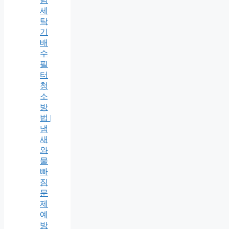
세
탁
기
배
수
필
터
청
소
방
법 |
냄
새
와
물
빠
짐
문
제
예
방