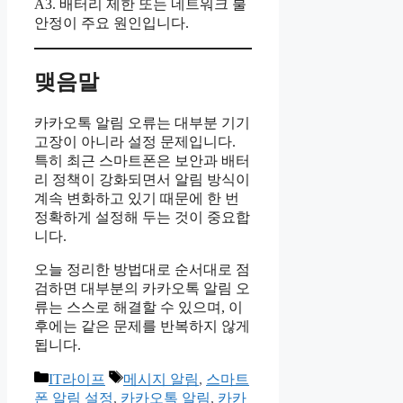
A3. 배터리 제한 또는 네트워크 불
안정이 주요 원인입니다.
맺음말
카카오톡 알림 오류는 대부분 기기
고장이 아니라 설정 문제입니다.
특히 최근 스마트폰은 보안과 배터
리 정책이 강화되면서 알림 방식이
계속 변화하고 있기 때문에 한 번
정확하게 설정해 두는 것이 중요합
니다.
오늘 정리한 방법대로 순서대로 점
검하면 대부분의 카카오톡 알림 오
류는 스스로 해결할 수 있으며, 이
후에는 같은 문제를 반복하지 않게
됩니다.
카
태
IT라이프
메시지 알림
,
스마트
테
그
폰 알림 설정
,
카카오톡 알림
,
카카