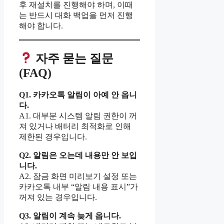
후 재설치를 진행해야 하며, 이때
는 반드시 대화 백업을 먼저 진행
해야 합니다.
자주 묻는 질문
(FAQ)
Q1. 카카오톡 알림이 아예 안 옵니
다.
A1. 대부분 시스템 알림 권한이 꺼
져 있거나 배터리 최적화로 인해
제한된 경우입니다.
Q2. 알림은 오는데 내용만 안 보입
니다.
A2. 잠금 화면 미리보기 설정 또는
카카오톡 내부 “알림 내용 표시”가
꺼져 있는 경우입니다.
Q3. 알림이 계속 늦게 옵니다.