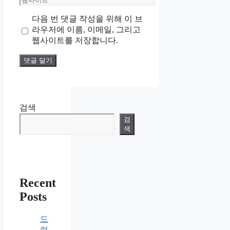
일
사
다음 번 댓글 작성을 위해 이 브
이
라우저에 이름, 이메일, 그리고
트
웹사이트를 저장합니다.
검색
검
색
Recent
Posts
드
럼