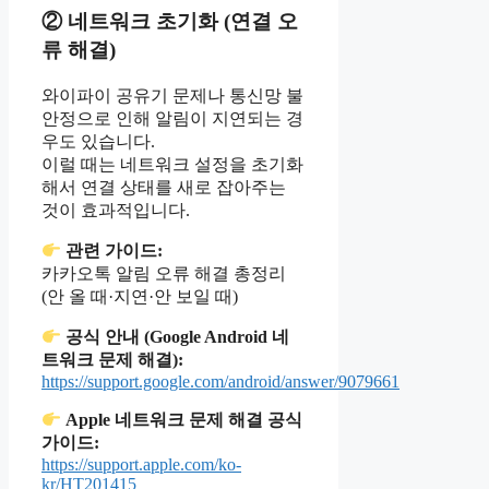
② 네트워크 초기화 (연결 오
류 해결)
와이파이 공유기 문제나 통신망 불
안정으로 인해 알림이 지연되는 경
우도 있습니다.
이럴 때는 네트워크 설정을 초기화
해서 연결 상태를 새로 잡아주는
것이 효과적입니다.
관련 가이드:
카카오톡 알림 오류 해결 총정리
(안 올 때·지연·안 보일 때)
공식 안내 (Google Android 네
트워크 문제 해결):
https://support.google.com/android/answer/9079661
Apple 네트워크 문제 해결 공식
가이드:
https://support.apple.com/ko-
kr/HT201415