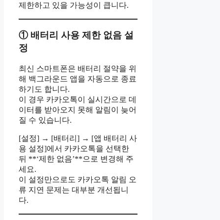
제한하고 있을 가능성이 큽니다.
① 배터리 사용 제한 없음 설
정
최신 스마트폰은 배터리 절약을 위
해 백그라운드 앱을 자동으로 종료
하기도 합니다.
이 경우 카카오톡이 실시간으로 데
이터를 받아오지 못해 알림이 늦어
질 수 있습니다.
[설정] → [배터리] → [앱 배터리 사
용 설정]에서 카카오톡을 선택한
뒤 **‘제한 없음’**으로 변경해 주
세요.
이 설정만으로도 카카오톡 알림 오
류 지연 문제는 대부분 개선됩니
다.