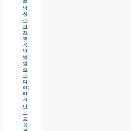
주
방
청
소
까
지
활
용
방
법
워
싱
소
다
란?
탄
산
나
트
륨
성
분,