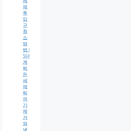
세
제
투
입
구
청
소
방
법 |
5단
계
찌
든
세
제
찌
꺼
기
제
거
와
냄