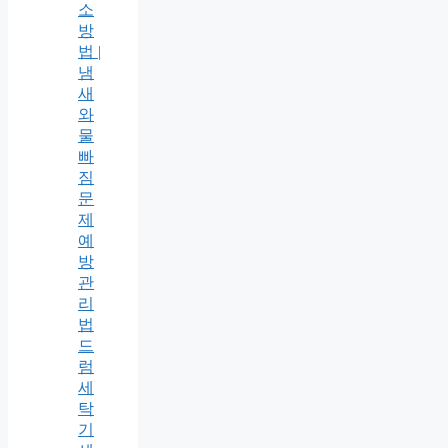
소
방
법 |
냄
새
와
물
빠
짐
문
제
예
방
관
리
법
드
럼
세
탁
기